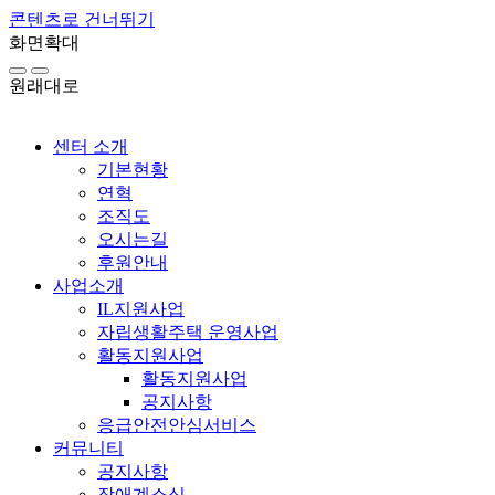
콘텐츠로 건너뛰기
화면확대
원래대로
센터 소개
기본현황
연혁
조직도
오시는길
후원안내
사업소개
IL지원사업
자립생활주택 운영사업
활동지원사업
활동지원사업
공지사항
응급안전안심서비스
커뮤니티
공지사항
장애계소식