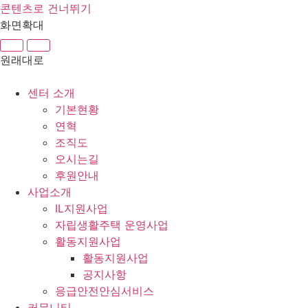
콘텐츠로 건너뛰기
화면확대
원래대로
센터 소개
기본현황
연혁
조직도
오시는길
후원안내
사업소개
IL지원사업
자립생활주택 운영사업
활동지원사업
활동지원사업
공지사항
응급안전안심서비스
커뮤니티