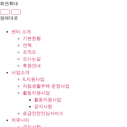
콘
화면확대
텐
츠
원래대로
로
건
센터 소개
너
기본현황
뛰
연혁
기
조직도
오시는길
후원안내
사업소개
IL지원사업
자립생활주택 운영사업
활동지원사업
활동지원사업
공지사항
응급안전안심서비스
커뮤니티
공지사항