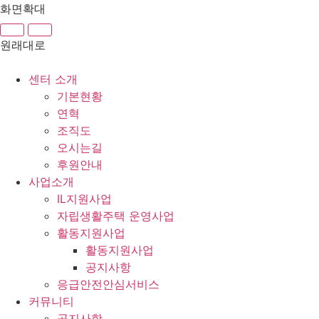
콘
화면확대
텐
츠
원래대로
로
건
센터 소개
너
기본현황
뛰
연혁
기
조직도
오시는길
후원안내
사업소개
IL지원사업
자립생활주택 운영사업
활동지원사업
활동지원사업
공지사항
응급안전안심서비스
커뮤니티
공지사항