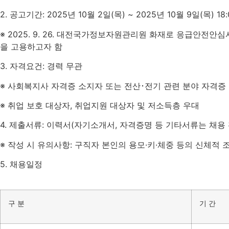
2.
공고기간
:
2025
년
10
월
2
일
(
목
) ~ 2025
년
10
월
9
일
(
목
) 18
※
2025. 9. 26.
대전국가정보자원관리원 화재로 응급안전안심
을 고용하고자 함
3.
자격요건
:
경력 무관
※ 사회복지사 자격증 소지자 또는 전산･전기 관련 분야 자격증
※ 취업 보호 대상자
,
취업지원 대상자 및 저소득층 우대
4.
제출서류
:
이력서
(
자기소개서
,
자격증명 등 기타서류는 채용 
※ 작성 시 유의사항
:
구직자 본인의 용모
·
키
·
체중 등의 신체적 
5.
채용일정
구 분
기 간