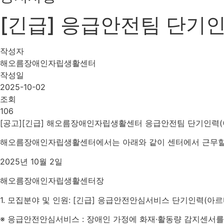
[긴급] 응급안전팀 단기
작성자
해오름장애인자립생활센터
작성일
2025-10-02
조회
106
[
공고
][
긴급
]
해오름장애인자립생활센터 응급안전팀 단기인력
(
해오름장애인자립생활센터에서는 아래와 같이 센터에서 근무할
2025
년
10
월
2
일
해오름장애인자립생활센터장
1.
모집분야 및 인원
:
[
긴급
]
응급안전안심서비스 단기인력
(
아르
※ 응급안전안심서비스
:
장애인 가정에 화재
·
활동량 감지센서를