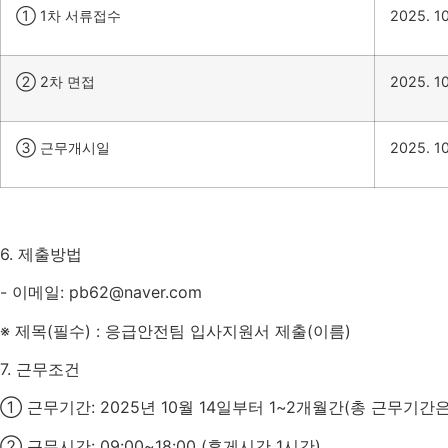
①
1
차 서류접수
2025. 10
②
2
차 면접
2025. 10
③ 근무개시일
2025. 10
6.
제출방법
-
이메일
: pb62@naver.com
※ 제목
(
필수
) :
응급안전팀 입사지원서 제출
(
이름
)
7.
근무조건
① 근무기간
: 2025
년
10
월
14
일부터
1~2
개월간
(
총 근무기간은
② 근무시간
: 09:00~18:00 (
휴게시간
1
시간
)