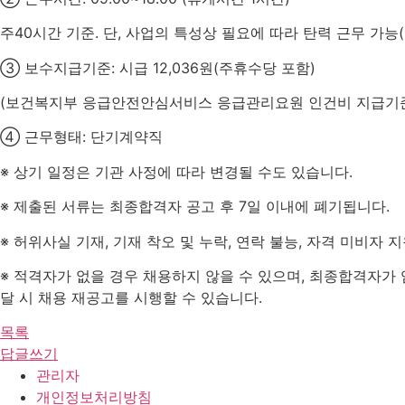
주
40
시간 기준
.
단
,
사업의 특성상 필요에 따라 탄력 근무 가능
(
③ 보수지급기준
:
시급
12,036
원
(
주휴수당 포함
)
(
보건복지부 응급안전안심서비스 응급관리요원 인건비 지급기
④ 근무형태
:
단기계약직
※ 상기 일정은 기관 사정에 따라 변경될 수도 있습니다
.
※ 제출된 서류는 최종합격자 공고 후
7
일 이내에 폐기됩니다
.
※ 허위사실 기재
,
기재 착오 및 누락
,
연락 불능
,
자격 미비자 지
※ 적격자가 없을 경우 채용하지 않을 수 있으며
,
최종합격자가 
달 시 채용 재공고를 시행할 수 있습니다
.
목록
답글쓰기
관리자
개인정보처리방침