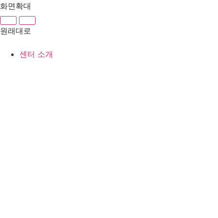
콘
화면확대
텐
츠
원래대로
로
건
센터 소개
너
뛰
기