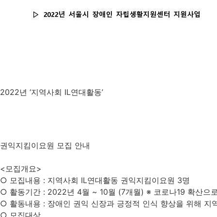
2022
년
‘
지역사회
IL
연대활동
’
권익지킴이요원 모집 안내
<모집개요>
○ 모집내용
:
지역사회
IL
연대활동 권익지킴이요원
3
명
○ 활동기간
: 2022
년
4
월
~ 10
월
(7
개월
)
※ 코로나
19
확산으로
○ 활동내용
:
장애인 권익 신장과 긍정적 인식 향상을 위해 지
○ 모집대상