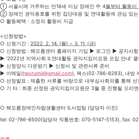
① 서울시에 거주하는 만
18
세 이상 장애인 中
4
월부터 활동이
② 장애인 권익옹호를 위한 집단대응 및 연대활동에 관심 있는
○ 활동혜택
:
소정의 활동비 지급
<신청방법>
○ 신청기간
:
2022. 2. 14. (
월
) ~ 3. 11. (
금
)
○ 신청방법
:
해오름센터 홈페이지 가입 ▶ 로그인 ▶ 공지사항
▶
‘2022
년 지역사회
IL
연대활동 권익지킴이요원 모집 안내
’
클
▶ 신청양식 다운받기 ▶ 신청서 및 관련서류 준비
▶ 이메일
(
heorumil@gmail.com
),
팩스
(02-786-8283),
내방 
○ 선정발표
:
제출한 서류를 바탕으로 내부심사회의를 통해 선
○ 기 타
:
최종 선정된 권익지킴이요원은
3
월 중 진행될 오리엔
○ 해오름장애인자립생활센터
IL
사업팀
(
담당자 이진
)
tel: 02-786-8500(
담당자 직통번호
: 070-5147-5153), fax: 0
목록