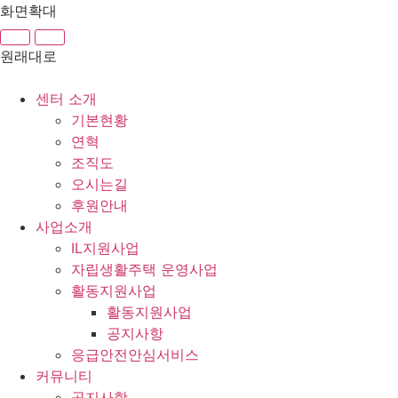
콘
화면확대
텐
츠
원래대로
로
건
센터 소개
너
기본현황
뛰
연혁
기
조직도
오시는길
후원안내
사업소개
IL지원사업
자립생활주택 운영사업
활동지원사업
활동지원사업
공지사항
응급안전안심서비스
커뮤니티
공지사항