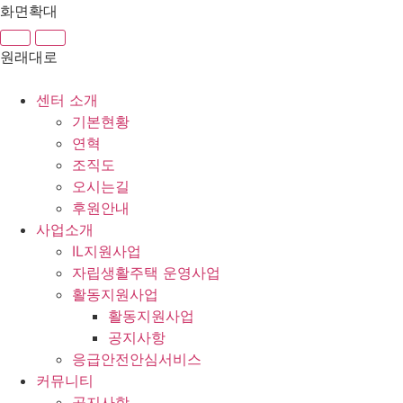
콘
화면확대
텐
츠
원래대로
로
건
센터 소개
너
기본현황
뛰
연혁
기
조직도
오시는길
후원안내
사업소개
IL지원사업
자립생활주택 운영사업
활동지원사업
활동지원사업
공지사항
응급안전안심서비스
커뮤니티
공지사항