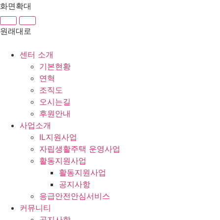
콘
화면확대
텐
츠
원래대로
로
건
센터 소개
너
기본현황
뛰
연혁
기
조직도
오시는길
후원안내
사업소개
IL지원사업
자립생활주택 운영사업
활동지원사업
활동지원사업
공지사항
응급안전안심서비스
커뮤니티
공지사항