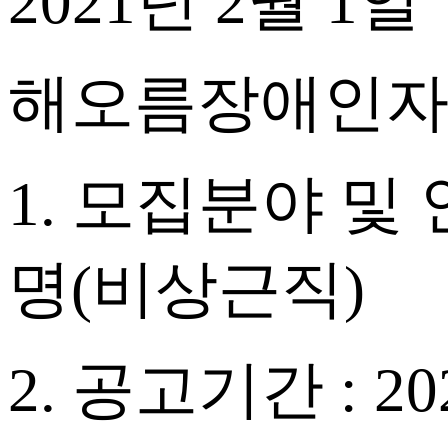
2021
년
2
월
1
일
해오름장애인
1.
모집분야 및
명
(
비상근직
)
2.
공고기간
: 20