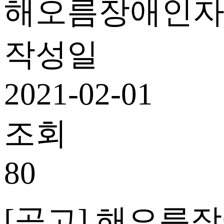
해오름장애인
작성일
2021-02-01
조회
80
[
공고
]
해오름장