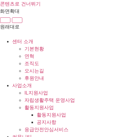
콘텐츠로 건너뛰기
화면확대
원래대로
센터 소개
기본현황
연혁
조직도
오시는길
후원안내
사업소개
IL지원사업
자립생활주택 운영사업
활동지원사업
활동지원사업
공지사항
응급안전안심서비스
커뮤니티