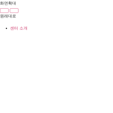
콘
화면확대
텐
츠
원래대로
로
건
센터 소개
너
뛰
기