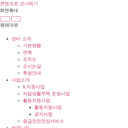
콘텐츠로 건너뛰기
화면확대
원래대로
센터 소개
기본현황
연혁
조직도
오시는길
후원안내
사업소개
IL지원사업
자립생활주택 운영사업
활동지원사업
활동지원사업
공지사항
응급안전안심서비스
커뮤니티