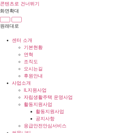
콘텐츠로 건너뛰기
화면확대
원래대로
센터 소개
기본현황
연혁
조직도
오시는길
후원안내
사업소개
IL지원사업
자립생활주택 운영사업
활동지원사업
활동지원사업
공지사항
응급안전안심서비스
커뮤니티