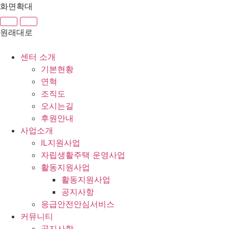
콘
화면확대
텐
츠
원래대로
로
건
센터 소개
너
기본현황
뛰
연혁
기
조직도
오시는길
후원안내
사업소개
IL지원사업
자립생활주택 운영사업
활동지원사업
활동지원사업
공지사항
응급안전안심서비스
커뮤니티
공지사항