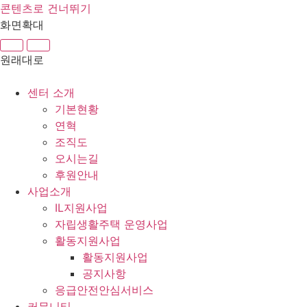
콘텐츠로 건너뛰기
화면확대
원래대로
센터 소개
기본현황
연혁
조직도
오시는길
후원안내
사업소개
IL지원사업
자립생활주택 운영사업
활동지원사업
활동지원사업
공지사항
응급안전안심서비스
커뮤니티