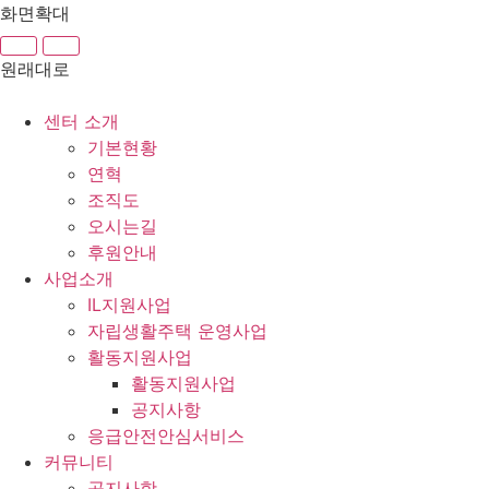
콘
화면확대
텐
츠
원래대로
로
건
센터 소개
너
기본현황
뛰
연혁
기
조직도
오시는길
후원안내
사업소개
IL지원사업
자립생활주택 운영사업
활동지원사업
활동지원사업
공지사항
응급안전안심서비스
커뮤니티
공지사항