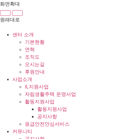
콘
화면확대
텐
츠
원래대로
로
건
센터 소개
너
기본현황
뛰
연혁
기
조직도
오시는길
후원안내
사업소개
IL지원사업
자립생활주택 운영사업
활동지원사업
활동지원사업
공지사항
응급안전안심서비스
커뮤니티
공지사항