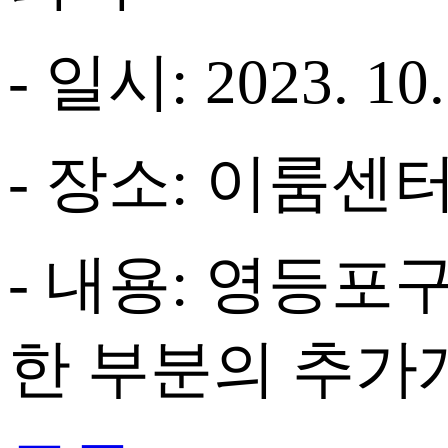
-
일시
: 2023. 10.
-
장소
:
이룸센터
-
내용
:
영등포구
한 부분의 추가