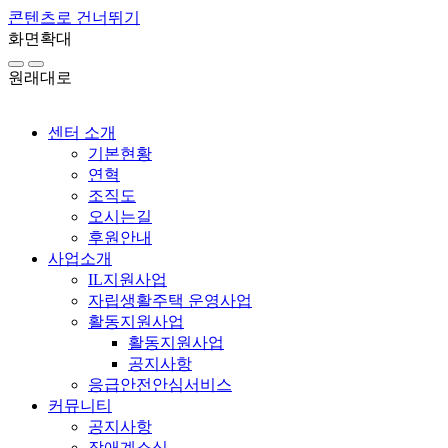
콘텐츠로 건너뛰기
화면확대
원래대로
센터 소개
기본현황
연혁
조직도
오시는길
후원안내
사업소개
IL지원사업
자립생활주택 운영사업
활동지원사업
활동지원사업
공지사항
응급안전안심서비스
커뮤니티
공지사항
장애계소식