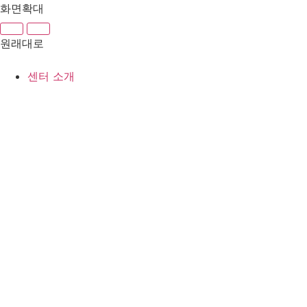
콘
화면확대
텐
츠
원래대로
로
건
센터 소개
너
뛰
기