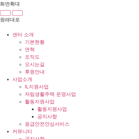
콘
화면확대
텐
츠
원래대로
로
건
센터 소개
너
기본현황
뛰
연혁
기
조직도
오시는길
후원안내
사업소개
IL지원사업
자립생활주택 운영사업
활동지원사업
활동지원사업
공지사항
응급안전안심서비스
커뮤니티
공지사항