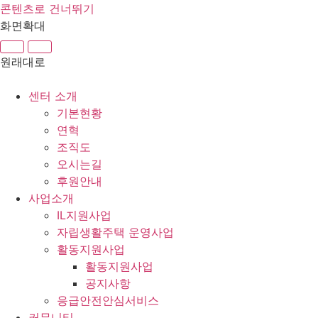
콘텐츠로 건너뛰기
화면확대
원래대로
센터 소개
기본현황
연혁
조직도
오시는길
후원안내
사업소개
IL지원사업
자립생활주택 운영사업
활동지원사업
활동지원사업
공지사항
응급안전안심서비스
커뮤니티