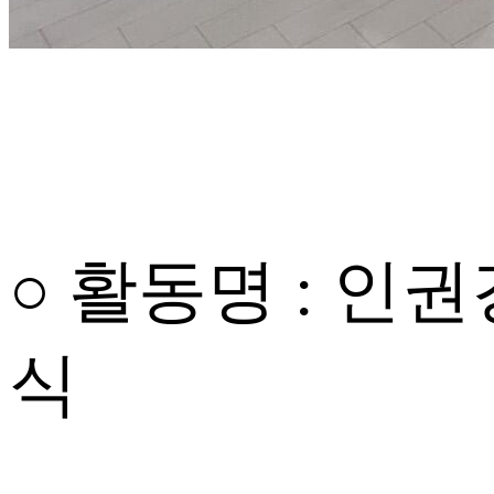
○ 활동명
: 인
식