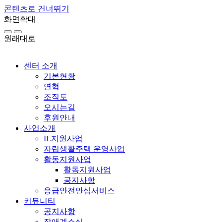
콘텐츠로 건너뛰기
화면확대
원래대로
센터 소개
기본현황
연혁
조직도
오시는길
후원안내
사업소개
IL지원사업
자립생활주택 운영사업
활동지원사업
활동지원사업
공지사항
응급안전안심서비스
커뮤니티
공지사항
장애계소식