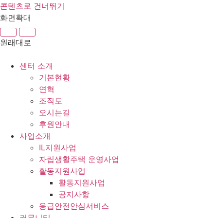
콘텐츠로 건너뛰기
화면확대
원래대로
센터 소개
기본현황
연혁
조직도
오시는길
후원안내
사업소개
IL지원사업
자립생활주택 운영사업
활동지원사업
활동지원사업
공지사항
응급안전안심서비스
커뮤니티