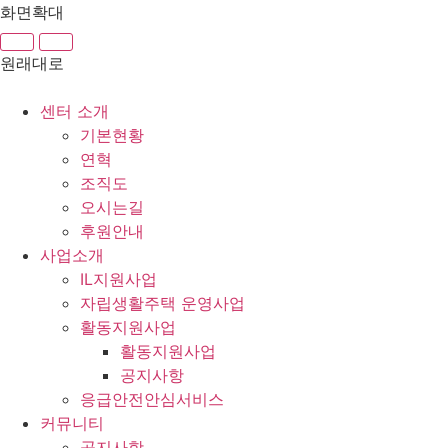
콘
화면확대
텐
츠
원래대로
로
건
센터 소개
너
기본현황
뛰
연혁
기
조직도
오시는길
후원안내
사업소개
IL지원사업
자립생활주택 운영사업
활동지원사업
활동지원사업
공지사항
응급안전안심서비스
커뮤니티
공지사항