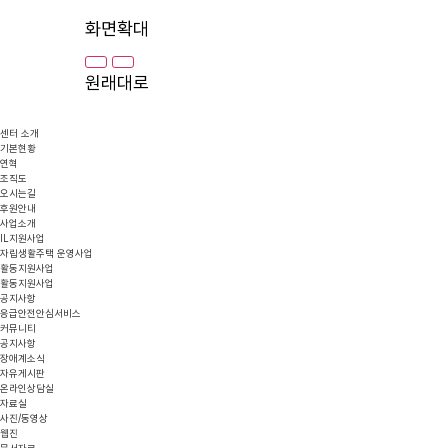
화면확대
원래대로
센터 소개
기본현황
연혁
조직도
오시는길
후원안내
사업소개
IL지원사업
자립생활주택 운영사업
활동지원사업
활동지원사업
공지사항
응급안전안심서비스
커뮤니티
공지사항
장애계소식
자유게시판
온라인상담실
자료실
사진/동영상
웹진