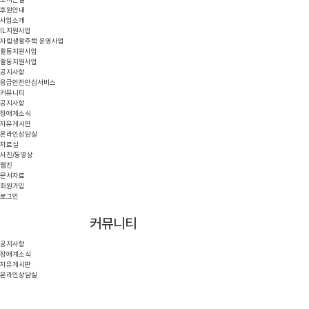
후원안내
사업소개
IL지원사업
자립생활주택 운영사업
활동지원사업
활동지원사업
공지사항
응급안전안심서비스
커뮤니티
공지사항
장애계소식
자유게시판
온라인상담실
자료실
사진/동영상
웹진
문서자료
회원가입
로그인
커뮤니티
공지사항
장애계소식
자유게시판
온라인상담실