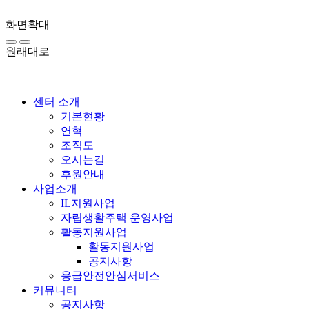
화면확대
원래대로
센터 소개
기본현황
연혁
조직도
오시는길
후원안내
사업소개
IL지원사업
자립생활주택 운영사업
활동지원사업
활동지원사업
공지사항
응급안전안심서비스
커뮤니티
공지사항