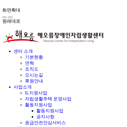
화면확대
원래대로
센터 소개
기본현황
연혁
조직도
오시는길
후원안내
사업소개
IL지원사업
자립생활주택 운영사업
활동지원사업
활동지원사업
공지사항
응급안전안심서비스