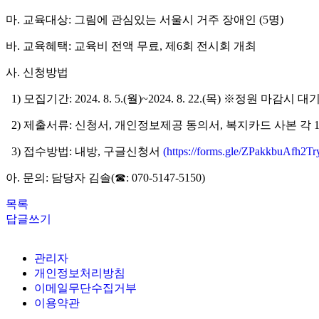
마
.
교육대상
:
그림에 관심있는 서울시 거주 장애인
(5
명
)
바
.
교육혜택
:
교육비 전액 무료
,
제
6
회 전시회 개최
사
.
신청방법
1)
모집기간
: 2024. 8. 5.(
월
)~2024. 8. 22.(
목
)
※정원 마감시 대
2)
제출서류
:
신청서
,
개인정보제공 동의서
,
복지카드 사본 각
3)
접수방법
:
내방
,
구글신청서
(https://forms.gle/ZPakkbuAfh2T
아
.
문의
:
담당자 김솔
(
☎
: 070-5147-5150)
목록
답글쓰기
관리자
개인정보처리방침
이메일무단수집거부
이용약관