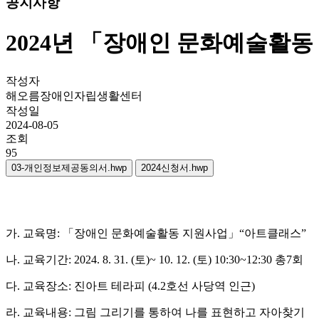
공지사항
2024년 「장애인 문화예술활동
작성자
해오름장애인자립생활센터
작성일
2024-08-05
조회
95
03-개인정보제공동의서.hwp
2024신청서.hwp
가
.
교육명
:
「장애인 문화예술활동 지원사업」
“
아트클래스
”
나
.
교육기간
: 2024. 8. 31. (
토
)~ 10. 12. (
토
) 10:30~12:30
총
7
회
다
.
교육장소
:
진아트 테라피
(4.2
호선 사당역 인근
)
라
.
교육내용
:
그림 그리기를 통하여 나를 표현하고 자아찾기