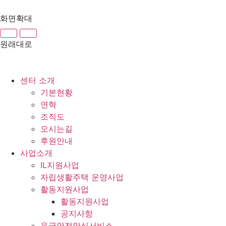
화면확대
원래대로
센터 소개
기본현황
연혁
조직도
오시는길
후원안내
사업소개
IL지원사업
자립생활주택 운영사업
활동지원사업
활동지원사업
공지사항
응급안전안심서비스