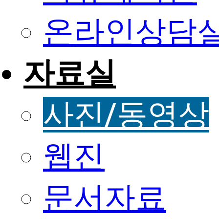
온라인상담
자료실
사진/동영상
웹진
문서자료