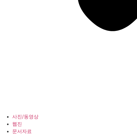
사진/동영상
웹진
문서자료