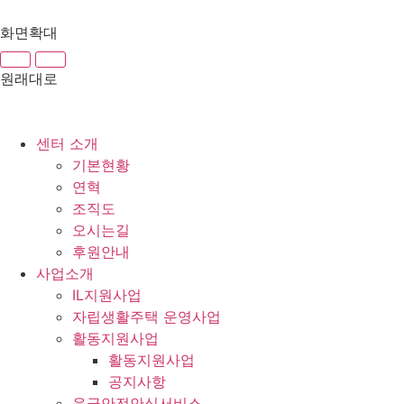
화면확대
원래대로
센터 소개
기본현황
연혁
조직도
오시는길
후원안내
사업소개
IL지원사업
자립생활주택 운영사업
활동지원사업
활동지원사업
공지사항
응급안전안심서비스