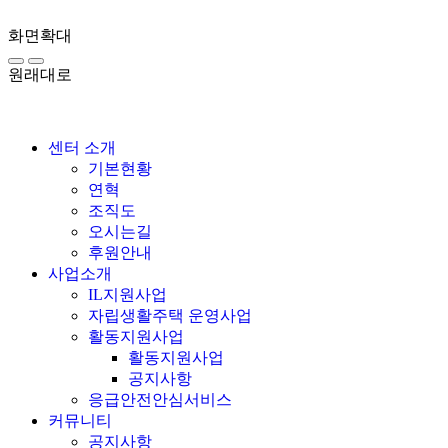
화면확대
원래대로
센터 소개
기본현황
연혁
조직도
오시는길
후원안내
사업소개
IL지원사업
자립생활주택 운영사업
활동지원사업
활동지원사업
공지사항
응급안전안심서비스
커뮤니티
공지사항