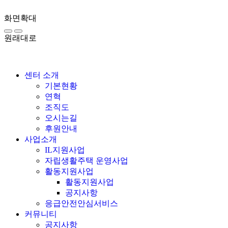
화면확대
원래대로
센터 소개
기본현황
연혁
조직도
오시는길
후원안내
사업소개
IL지원사업
자립생활주택 운영사업
활동지원사업
활동지원사업
공지사항
응급안전안심서비스
커뮤니티
공지사항