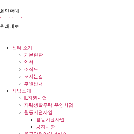
화면확대
원래대로
센터 소개
기본현황
연혁
조직도
오시는길
후원안내
사업소개
IL지원사업
자립생활주택 운영사업
활동지원사업
활동지원사업
공지사항
응급안전안심서비스