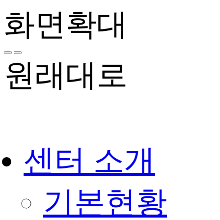
콘
화면확대
텐
츠
로
건
너
원래대로
뛰
기
센터 소개
기본현황