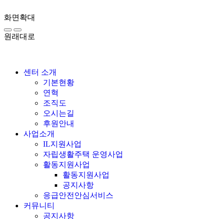
화면확대
원래대로
센터 소개
기본현황
연혁
조직도
오시는길
후원안내
사업소개
IL지원사업
자립생활주택 운영사업
활동지원사업
활동지원사업
공지사항
응급안전안심서비스
커뮤니티
공지사항