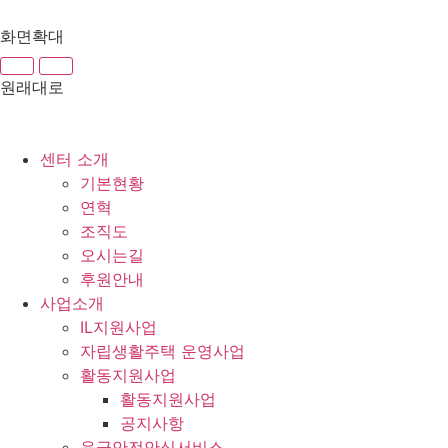
화면확대
원래대로
센터 소개
기본현황
연혁
조직도
오시는길
후원안내
사업소개
IL지원사업
자립생활주택 운영사업
활동지원사업
활동지원사업
공지사항
응급안전안심서비스