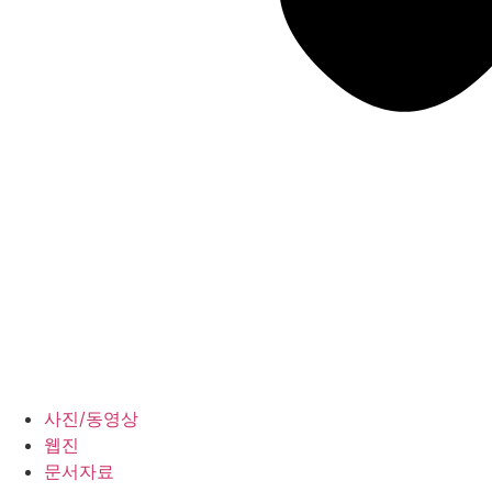
사진/동영상
웹진
문서자료