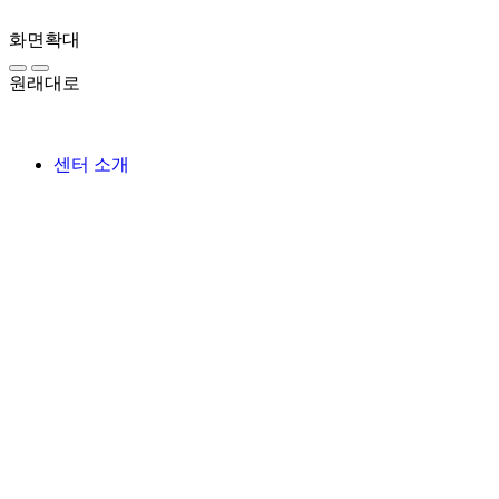
화면확대
원래대로
센터 소개