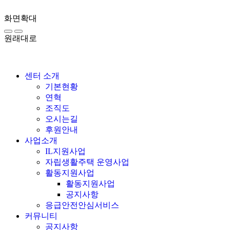
화면확대
원래대로
센터 소개
기본현황
연혁
조직도
오시는길
후원안내
사업소개
IL지원사업
자립생활주택 운영사업
활동지원사업
활동지원사업
공지사항
응급안전안심서비스
커뮤니티
공지사항