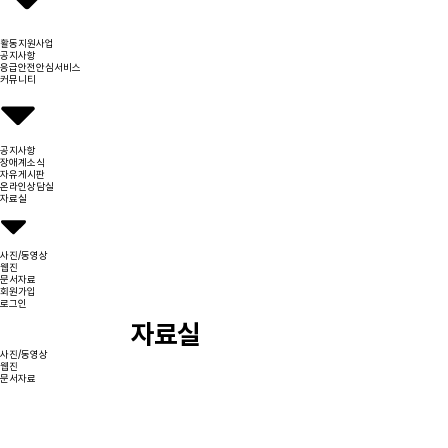
활동지원사업
공지사항
응급안전안심서비스
커뮤니티
공지사항
장애계소식
자유게시판
온라인상담실
자료실
사진/동영상
웹진
문서자료
회원가입
로그인
자료실
사진/동영상
웹진
문서자료