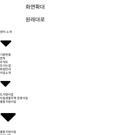
화면확대
원래대로
센터 소개
기본현황
연혁
조직도
오시는길
후원안내
사업소개
IL지원사업
자립생활주택 운영사업
활동지원사업
활동지원사업