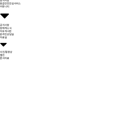
공지사항
응급안전안심서비스
커뮤니티
공지사항
장애계소식
자유게시판
온라인상담실
자료실
사진/동영상
웹진
문서자료