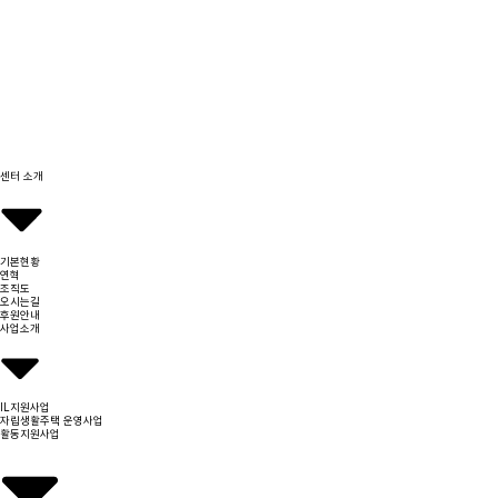
센터 소개
기본현황
연혁
조직도
오시는길
후원안내
사업소개
IL지원사업
자립생활주택 운영사업
활동지원사업