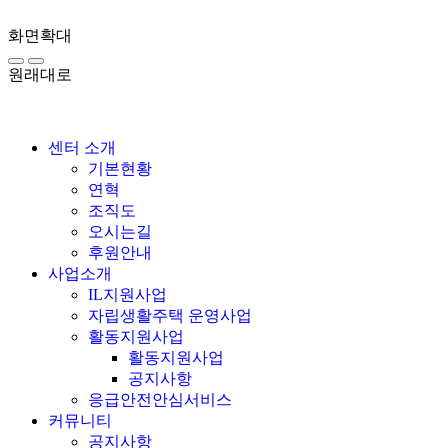
화면확대
원래대로
센터 소개
기본현황
연혁
조직도
오시는길
후원안내
사업소개
IL지원사업
자립생활주택 운영사업
활동지원사업
활동지원사업
공지사항
응급안전안심서비스
커뮤니티
공지사항