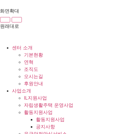
화면확대
원래대로
센터 소개
기본현황
연혁
조직도
오시는길
후원안내
사업소개
IL지원사업
자립생활주택 운영사업
활동지원사업
활동지원사업
공지사항
응급안전안심서비스